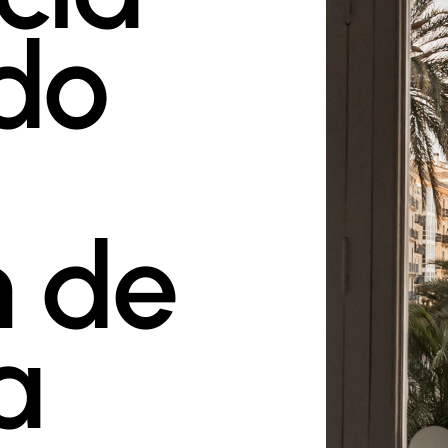
do
n de
a