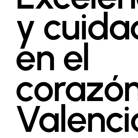
y cuida
en el
corazó
Valenci