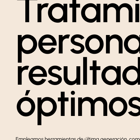
Tratami
persona
resulta
óptimo
Empleamos herramientas de última generación, como