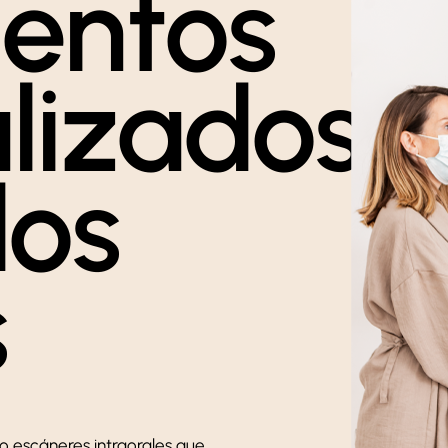
entos
lizados,
dos
s
 escáneres intraorales que