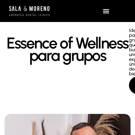
Id
pa
Essence of Wellness
gr
qu
para grupos
bu
un
ex
ún
de
bi